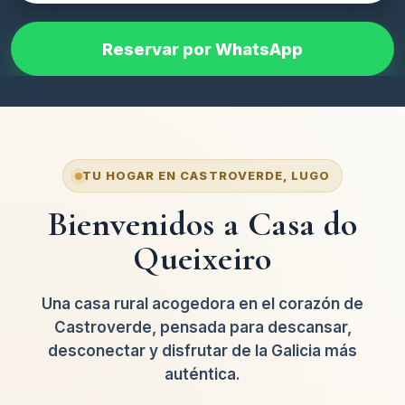
question
the
mark
question
Reservar por WhatsApp
key
mark
to
key
get
to
the
get
keyboard
the
shortcuts
keyboard
for
shortcuts
TU HOGAR EN CASTROVERDE, LUGO
changing
for
dates.
Bienvenidos a Casa do
changing
dates.
Queixeiro
Una casa rural acogedora en el corazón de
Castroverde, pensada para descansar,
desconectar y disfrutar de la Galicia más
auténtica.