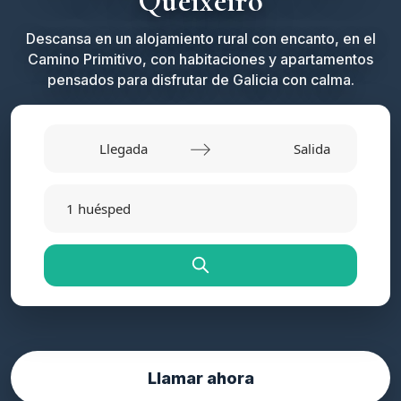
Queixeiro
Descansa en un alojamiento rural con encanto, en el
Camino Primitivo, con habitaciones y apartamentos
pensados para disfrutar de Galicia con calma.
Navigate
forward
Navigate
to
backward
1 huésped
interact
to
with
interact
the
with
calendar
the
and
calendar
select
and
a
select
date.
a
Press
Llamar ahora
date.
the
Press