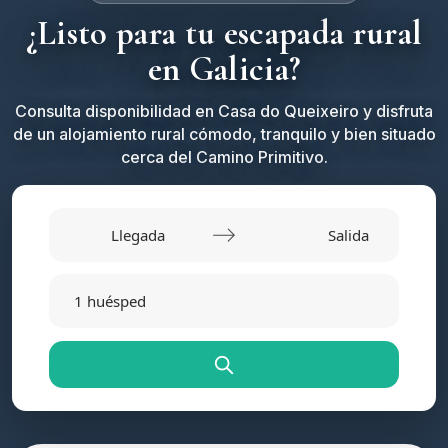
¿Listo para tu escapada rural
en Galicia?
Consulta disponibilidad en Casa do Queixeiro y disfruta
de un alojamiento rural cómodo, tranquilo y bien situado
cerca del Camino Primitivo.
Navigate
Navigate
forward
backward
1 huésped
to
to
interact
interact
with
with
the
the
calendar
calendar
and
and
select
select