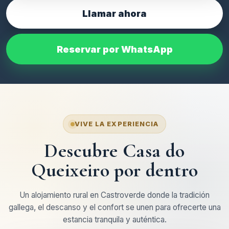
a
a
Llamar ahora
date.
date.
Press
Press
the
the
Reservar por WhatsApp
question
question
mark
mark
key
key
to
to
get
get
the
the
keyboard
keyboard
VIVE LA EXPERIENCIA
shortcuts
shortcuts
Descubre Casa do
for
for
changing
changing
Queixeiro por dentro
dates.
dates.
Un alojamiento rural en Castroverde donde la tradición
gallega, el descanso y el confort se unen para ofrecerte una
estancia tranquila y auténtica.